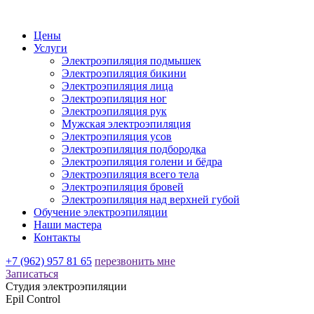
Цены
Услуги
Электроэпиляция подмышек
Электроэпиляция бикини
Электроэпиляция лица
Электроэпиляция ног
Электроэпиляция рук
Мужская электроэпиляция
Электроэпиляция усов
Электроэпиляция подбородка
Электроэпиляция голени и бёдра
Электроэпиляция всего тела
Электроэпиляция бровей
Электроэпиляция над верхней губой
Обучение электроэпиляции
Наши мастера
Контакты
+7 (962) 957 81 65
перезвонить мне
Записаться
Студия электроэпиляции
Epil Control