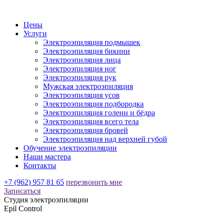
Цены
Услуги
Электроэпиляция подмышек
Электроэпиляция бикини
Электроэпиляция лица
Электроэпиляция ног
Электроэпиляция рук
Мужская электроэпиляция
Электроэпиляция усов
Электроэпиляция подбородка
Электроэпиляция голени и бёдра
Электроэпиляция всего тела
Электроэпиляция бровей
Электроэпиляция над верхней губой
Обучение электроэпиляции
Наши мастера
Контакты
+7 (962) 957 81 65
перезвонить мне
Записаться
Студия электроэпиляции
Epil Control