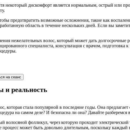
тя некоторый дискомфорт является нормальным, острый или пр
ту.
тобы предотвратить возможные осложнения, такие как воспален
аботанную область в течение нескольких дней. Если вы заметит
ения нежелательных волос, который может дать долгосрочные ре
ированного специалиста, консультация с врачом, подготовка к п
оцедуры.
ся на сеанс
 и реальность
с, которая стала популярной в последние годы. Она предлагает 
едура на самом деле? И безопасна ли она? Давайте разберемся в
й волосяной фолликул, через которую проходит электрический т
еле процесс может быть довольно длительным, поскольку каждый