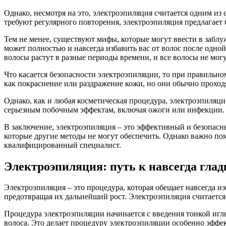
Однако, несмотря на это, электроэпиляция считается одним из
требуют регулярного повторения, электроэпиляция предлагает 
Тем не менее, существуют мифы, которые могут ввести в заблу
может полностью и навсегда избавить вас от волос после одной
волосы растут в разные периоды времени, и все волосы не могу
Что касается безопасности электроэпиляции, то при правиль
как покраснение или раздражение кожи, но они обычно проходя
Однако, как и любая косметическая процедура, электроэпиля
серьезным побочным эффектам, включая ожоги или инфекции.
В заключение, электроэпиляция – это эффективный и безопасн
которые другие методы не могут обеспечить. Однако важно пом
квалифицированный специалист.
Электроэпиляция: путь к навсегда глад
Электроэпиляция – это процедура, которая обещает навсегда из
предотвращая их дальнейший рост. Электроэпиляция считается 
Процедура электроэпиляции начинается с введения тонкой иглы
волоса. Это делает процедуру электроэпиляции особенно эффек