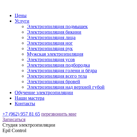
Цены
Услуги
Электроэпиляция подмышек
Электроэпиляция бикини
Электроэпиляция лица
Электроэпиляция ног
Электроэпиляция рук
Мужская электроэпиляция
Электроэпиляция усов
Электроэпиляция подбородка
Электроэпиляция голени и бёдра
Электроэпиляция всего тела
Электроэпиляция бровей
Электроэпиляция над верхней губой
Обучение электроэпиляции
Наши мастера
Контакты
+7 (962) 957 81 65
перезвонить мне
Записаться
Студия электроэпиляции
Epil Control