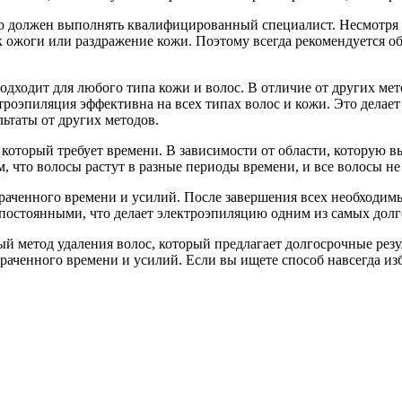
ую должен выполнять квалифицированный специалист. Несмотря н
 ожоги или раздражение кожи. Поэтому всегда рекомендуется о
дходит для любого типа кожи и волос. В отличие от других мето
ктроэпиляция эффективна на всех типах волос и кожи. Это делае
ьтаты от других методов.
, который требует времени. В зависимости от области, которую в
м, что волосы растут в разные периоды времени, и все волосы не
траченного времени и усилий. После завершения всех необходимы
ь постоянными, что делает электроэпиляцию одним из самых дол
й метод удаления волос, который предлагает долгосрочные резул
атраченного времени и усилий. Если вы ищете способ навсегда и