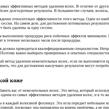
 самых эффективных методов удаления волос. В отличие от других
более долгосрочные результаты. В большинстве случаев, волосы
ждение относительно эффективности этого метода. Один из наиб
 сессии. На самом деле, для достижения оптимальных результатов
т быть удалены за одну сессию.
ном выполнении процедуры риск побочных эффектов минимален.
т в течение нескольких часов после процедуры.
ция должна проводиться квалифицированным специалистом. Неп
 Поэтому важно выбирать проверенных и опытных специалистов
ый метод удаления нежелательных волос, если он выполняется п
нить, что для достижения наилучших результатов могут потребо
кой коже
бавить вас от нежелательных волос. Это метод, который использ
одним из самых эффективных методов удаления волос, и в то же 
 в каждый волосяной фолликул. Эта игла передает небольшое ко
тивной, поскольку она направлена на корень проблемы, а не про