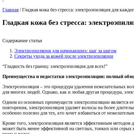
Главная
/
Гладкая кожа без стресса: электроэпиляция для каждо
Гладкая кожа без стресса: электроэпил
Содержание статьи
Электроэпиляция для начинающих: шаг за шагом
Секреты ухода за кожей после электроэпиляции
“Гладкость без границ: электроэпиляция для всех!”
Преимущества и недостатки электроэпиляции: полный обзо
Электроэпиляция – это процедура удаления нежелательных воло
для многих людей. Однако, как и любая другая процедура, эле
Одним из основных преимуществ электроэпиляции является ее 
повторения, электроэпиляция удаляет волосы на более длитель
особенно полезно для тех, кто хочет избавиться от нежелатель
Кроме того, электроэпиляция является эффективным методом дл
может быть менее эффективной на светлых, тонких или серых в
кожи и волос.