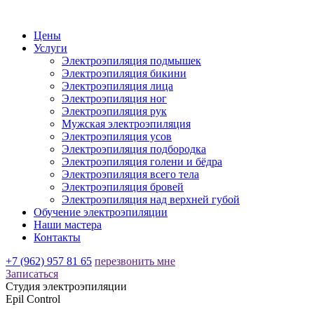
Цены
Услуги
Электроэпиляция подмышек
Электроэпиляция бикини
Электроэпиляция лица
Электроэпиляция ног
Электроэпиляция рук
Мужская электроэпиляция
Электроэпиляция усов
Электроэпиляция подбородка
Электроэпиляция голени и бёдра
Электроэпиляция всего тела
Электроэпиляция бровей
Электроэпиляция над верхней губой
Обучение электроэпиляции
Наши мастера
Контакты
+7 (962) 957 81 65
перезвонить мне
Записаться
Студия электроэпиляции
Epil Control