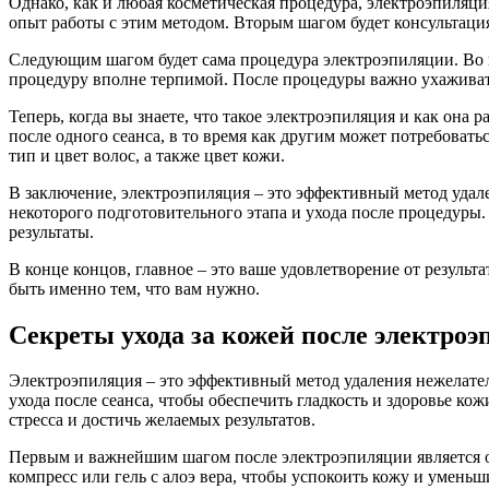
Однако, как и любая косметическая процедура, электроэпиляци
опыт работы с этим методом. Вторым шагом будет консультация
Следующим шагом будет сама процедура электроэпиляции. Во 
процедуру вполне терпимой. После процедуры важно ухаживат
Теперь, когда вы знаете, что такое электроэпиляция и как она
после одного сеанса, в то время как другим может потребовать
тип и цвет волос, а также цвет кожи.
В заключение, электроэпиляция – это эффективный метод удале
некоторого подготовительного этапа и ухода после процедуры
результаты.
В конце концов, главное – это ваше удовлетворение от результ
быть именно тем, что вам нужно.
Секреты ухода за кожей после электро
Электроэпиляция – это эффективный метод удаления нежелатель
ухода после сеанса, чтобы обеспечить гладкость и здоровье ко
стресса и достичь желаемых результатов.
Первым и важнейшим шагом после электроэпиляции является о
компресс или гель с алоэ вера, чтобы успокоить кожу и уменьш