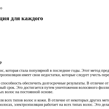
го
яция для каждого
р
с, которая стала популярной в последние годы. Этот метод пре
ктроэпиляция имеет свои недостатки, которые следует учесть пер
способность обеспечить долгосрочные результаты. В отличие от
ный срок. Это достигается путем уничтожения волосяного фолли
ных волос на постоянной основе.
я всех типов волос и кожи. В отличие от некоторых других метод
олосах, электроэпиляция работает на всех типах волос. Это де