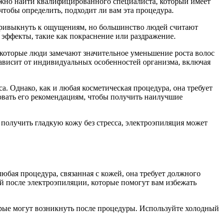
важно найти квалифицированного специалиста, который имеет
чтобы определить, подходит ли вам эта процедура.
 привыкнуть к ощущениям, но большинство людей считают
эффекты, такие как покраснение или раздражение.
 Некоторые люди замечают значительное уменьшение роста волос
 зависит от индивидуальных особенностей организма, включая
а. Однако, как и любая косметическая процедура, она требует
овать его рекомендациям, чтобы получить наилучшие
и получить гладкую кожу без стресса, электроэпиляция может
юбая процедура, связанная с кожей, она требует должного
жей после электроэпиляции, которые помогут вам избежать
рые могут возникнуть после процедуры. Используйте холодный