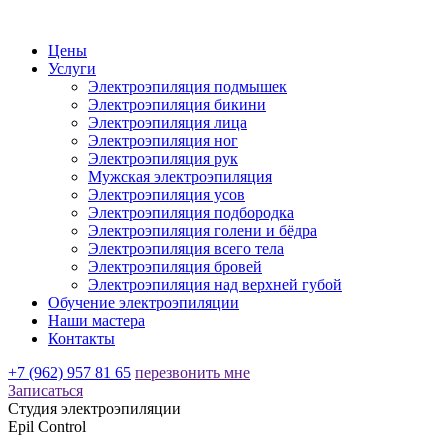
Цены
Услуги
Электроэпиляция подмышек
Электроэпиляция бикини
Электроэпиляция лица
Электроэпиляция ног
Электроэпиляция рук
Мужская электроэпиляция
Электроэпиляция усов
Электроэпиляция подбородка
Электроэпиляция голени и бёдра
Электроэпиляция всего тела
Электроэпиляция бровей
Электроэпиляция над верхней губой
Обучение электроэпиляции
Наши мастера
Контакты
+7 (962) 957 81 65
перезвонить мне
Записаться
Студия электроэпиляции
Epil Control